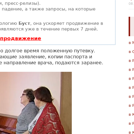
, пресс-релизы).
08
 падение, а также запросы, на которые
нологию
Буст
, она ускоряет продвижение в
оявляются уже в течение первых 7 дней.
ь продвижение
в 
о долгое время положенную путевку.
в 
ающие заявление, копии паспорта и
в 
е направление врача, подаются заранее.
в 
в 
в 
в 
в 
в 
в 
в 