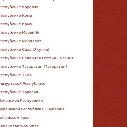
Республике Карелия
Республике Коми
Республике Крым
Республике Марий Эл
Республике Мордовия
Республике Саха (Якутия)
Республике Северная Осетия - Алания
Республике Татарстан (Татарстан)
Республике Тыва
Удмуртской Республике
Республике Хакасия
Чеченской Республике
Чувашской Республике - Чувашия
Алтайском крае
Краснодарском крае