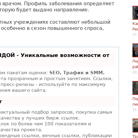
м врачом. Профиль заболевания определяет
оторую будет выдано направление.
ортных учреждениях составляют небольшой
Ка
 особенно в сезон повышенного спроса,
Ре
27
ЛДОЙ - Уникальные возможности от
По
ра
ем пакетам оценки:
SEO, Трафик и SMM.
20
та прозрачным и простым занятием. Ссылки,
 пресс-релизы - используйте по максимуму
ния вашего сайта.
По
r
пе
15
ектуальный подбор запросов, покупка самых
качества у лучших бирж ссылок.
лок по более чем 100 показателям и
ачества проекта.
рендные ссылки, вечные ссылки, публикации
Тр