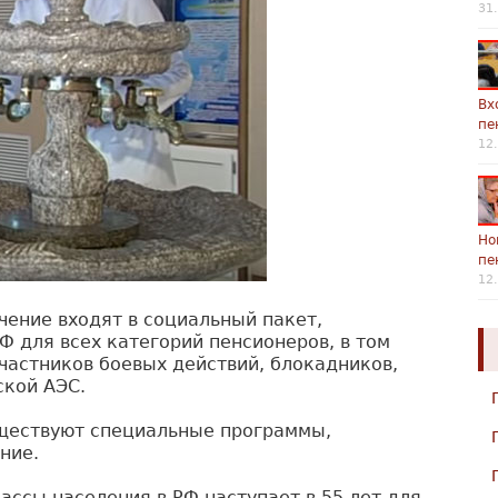
31
Вх
пе
12
Но
пе
12
чение входят в социальный пакет,
 для всех категорий пенсионеров, в том
участников боевых действий, блокадников,
ской АЭС.
ществуют специальные программы,
ние.
ассы населения в РФ наступает в 55 лет для