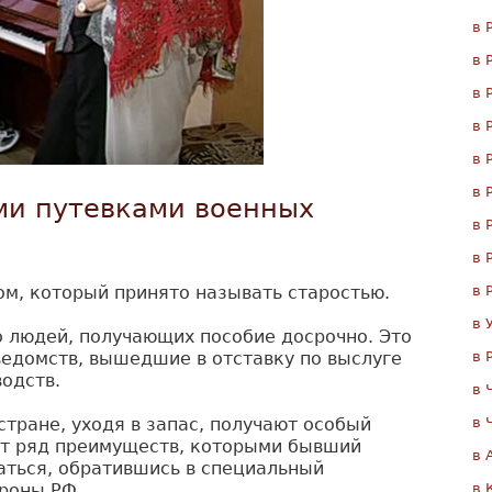
в 
в 
в 
в 
в 
в 
ми путевками военных
в 
в 
ом, который принято называть старостью.
в 
в 
 людей, получающих пособие досрочно. Это
едомств, вышедшие в отставку по выслуге
в 
водств.
в 
тране, уходя в запас, получают особый
в 
ает ряд преимуществ, которыми бывший
в 
ться, обратившись в специальный
роны РФ.
в 