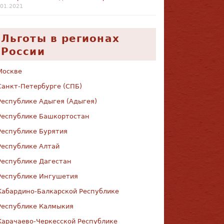
.01.2021
Льготы в регионах
России
Москве
Санкт-Петербурге (СПБ)
Республике Адыгея (Адыгея)
Республике Башкортостан
Республике Бурятия
Республике Алтай
Республике Дагестан
Республике Ингушетия
Кабардино-Балкарской Республике
Республике Калмыкия
Карачаево-Черкесской Республике