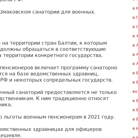
в 
Шмаковском санатории для военных.
в 
в 
в 
на территории стран Балтии, к которым
в 
, должны обращаться в соответствующие
в 
а территории конкретного государства.
в 
пенсионеров включает программу санаторно
в 
ется на базе ведомственных здравниц,
РФ и некоторых сопредельных государств.
в 
во
енный санаторий предоставляется не только
дственникам. К ним традиционно относят
в 
ника.
в 
 льготы военным пенсионерам в 2021 году.
в 
в 
едомственных здравницах для офицеров
дешевле.
в 